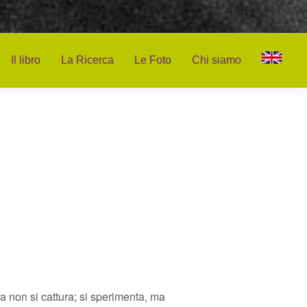
Il libro
La Ricerca
Le Foto
Chi siamo
a non si cattura; si sperimenta, ma