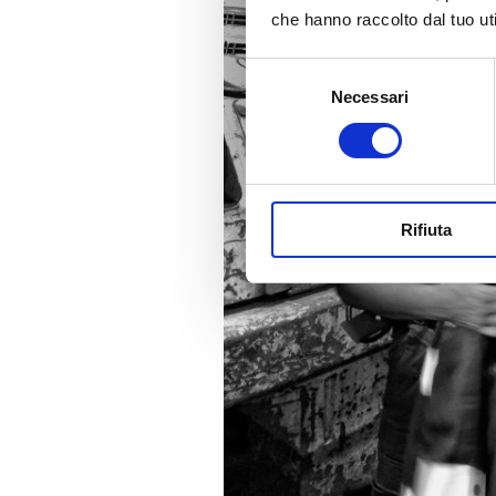
che hanno raccolto dal tuo uti
Selezione
Necessari
del
consenso
Rifiuta