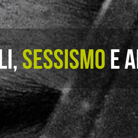
LI,
SESSISMO
E A