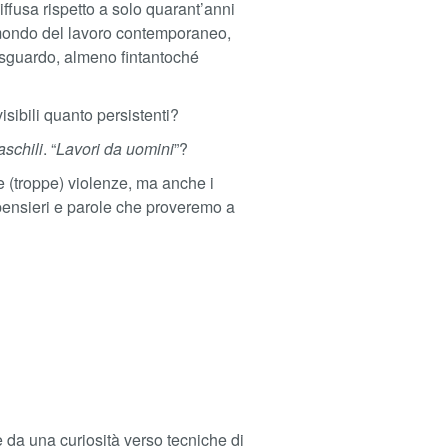
fusa rispetto a solo quarant’anni
l mondo del lavoro contemporaneo,
o sguardo, almeno fintantoché
sibili quanto persistenti?
schili
. “
Lavori da uomini
”?
nte (troppe) violenze, ma anche i
 pensieri e parole che proveremo a
e da una curiosità verso tecniche di