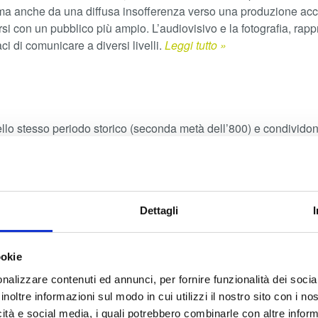
 ma anche da una diffusa insofferenza verso una produzione acc
rsi con un pubblico più ampio. L’audiovisivo e la fotografia, rap
ci di comunicare a diversi livelli.
Leggi tutto »
llo stesso periodo storico (seconda metà dell’800) e condivido
punto di vista è significativo che nel periodo 1896-1916,
l’Ameri
corredati di fotografie (Faccioli, 2001).
Leggi tutto »
Dettagli
ookie
nalizzare contenuti ed annunci, per fornire funzionalità dei socia
inoltre informazioni sul modo in cui utilizzi il nostro sito con i n
icità e social media, i quali potrebbero combinarle con altre inform