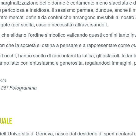
arginalizzazione delle donne è certamente meno sfacciata e dif
più pericolosa e insidiosa. Il sessismo permea, dunque, anche i
ro mercati definiti da confini che rimangono invisibili al nostr
gole (per scelta, caso o necessità) attraversandoli.
e sfidano l’ordine simbolico valicando questi confini tanto invi
ori che la società si ostina a pensare e a rappresentare come
ma
i occhi, hanno scelto di raccontarci la fatica, gli ostacoli, le ta
’hanno fatto con entusiasmo e generosità, regalandoci immagini,
ola
le 36° Fotogramma
suale
e dell’Università di Genova, nasce dal desiderio di sperimentarsi 